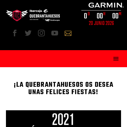
0
0
0
0
0
D
H
M
20 JUNIO 2026
¡LA QUEBRANTAHUESOS OS DESEA
UNAS FELICES FIESTAS!
ESP