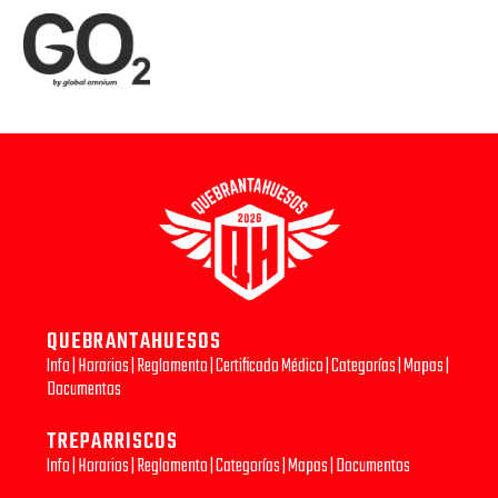
QUEBRANTAHUESOS
Info
|
Horarios
|
Reglamento
|
Certificado Médico
|
Categorías
|
Mapas
|
Documentos
TREPARRISCOS
Info
|
Horarios
|
Reglamento
|
Categorías
|
Mapas
|
Documentos