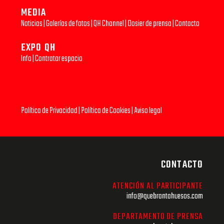
MEDIA
Noticias
|
Galerías de fotos
|
QH Channel
|
Dosier de prensa
|
Contacto
EXPO QH
Info
|
Contratar espacio
Política de Privacidad
|
Política de Cookies
|
Aviso legal
CONTACTO
ATENCIÓN AL PARTICIPANTE
info@quebrantahuesos.com
DEPARTAMENTO DE PRENSA