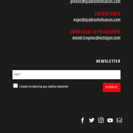
prensa@quebrantahuesos.com
EXPOSITORES
expo@quebrantahuesos.com
COMERCIAL & PATROCINIO
manel.troyano@octagon.com
NEWSLETTER
I consent to receiving your weekly newsletter
SUBSCRIBE