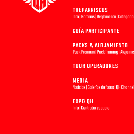
TREPARRISCOS
Info
|
Horarios
|
Reglamento
|
Categoría
GUÍA PARTICIPANTE
PACKS & ALOJAMIENTO
Pack Premium
|
Pack Training
|
Alojami
TOUR OPERADORES
MEDIA
Noticias
|
Galerías de fotos
|
QH Channe
EXPO QH
Info
|
Contratar espacio