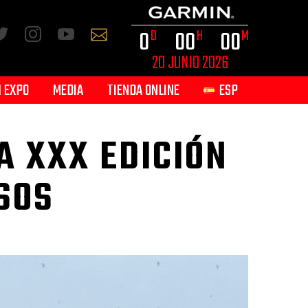
0
0
0
0
0
D
H
M
20 JUNIO 2026
 EXPO
MEDIA
TIENDA ONLINE
ESP
A XXX EDICIÓN
SOS