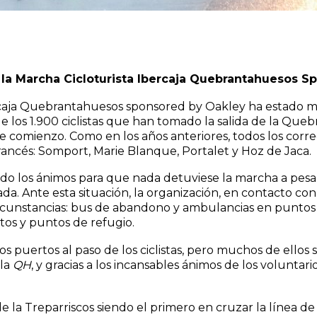
e la Marcha Cicloturista Ibercaja Quebrantahuesos S
rcaja Quebrantahuesos sponsored by Oakley ha estado marc
 de los 1.900 ciclistas que han tomado la salida de la Qu
e comienzo. Como en los años anteriores, todos los corre
ancés: Somport, Marie Blanque, Portalet y Hoz de Jaca.
ado los ánimos para que nada detuviese la marcha a pesa
a. Ante esta situación, la organización, en contacto con
circunstancias: bus de abandono y ambulancias en puntos 
ntos y puntos de refugio.
s puertos al paso de los ciclistas, pero muchos de ellos
 la
QH
, y gracias a los incansables ánimos de los volunt
s de la Treparriscos siendo el primero en cruzar la línea 