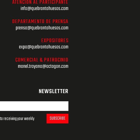
ATENCIÓN AL PARTICIPANTE
info@quebrantahuesos.com
DEPARTAMENTO DE PRENSA
prensa@quebrantahuesos.com
EXPOSITORES
expo@quebrantahuesos.com
COMERCIAL & PATROCINIO
manel.troyano@octagon.com
NEWSLETTER
SUBSCRIBE
to receiving your weekly