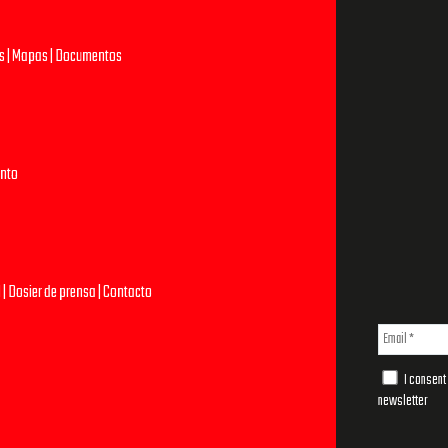
s
|
Mapas
|
Documentos
ento
l
|
Dosier de prensa
|
Contacto
I consent 
newsletter