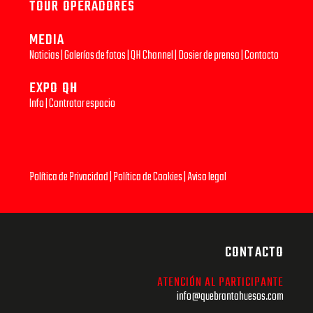
TOUR OPERADORES
MEDIA
Noticias
|
Galerías de fotos
|
QH Channel
|
Dosier de prensa
|
Contacto
EXPO QH
Info
|
Contratar espacio
Política de Privacidad
|
Política de Cookies
|
Aviso legal
CONTACTO
ATENCIÓN AL PARTICIPANTE
info@quebrantahuesos.com