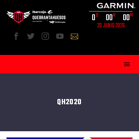
0
0
0
0
0
D
H
M
20 JUNIO 2026
QH2020
ESP