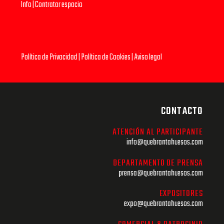
Info
|
Contratar espacio
Política de Privacidad
|
Política de Cookies
|
Aviso legal
CONTACTO
ATENCIÓN AL PARTICIPANTE
info@quebrantahuesos.com
DEPARTAMENTO DE PRENSA
prensa@quebrantahuesos.com
EXPOSITORES
expo@quebrantahuesos.com