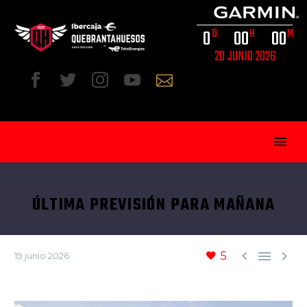
0
0
0
0
0
D
H
M
20 JUNIO 2026
ÚLTIMA PREVISIÓN PARA MAÑANA
ESP



5
19 junio 2026