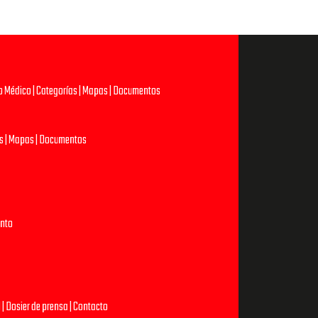
do Médico
|
Categorías
|
Mapas
|
Documentos
s
|
Mapas
|
Documentos
ento
l
|
Dosier de prensa
|
Contacto