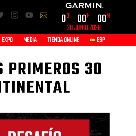
0
0
0
0
0
D
H
M
20 JUNIO 2026
 EXPO
MEDIA
TIENDA ONLINE
ESP
S PRIMEROS 30
NTINENTAL