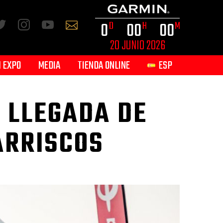
0
0
0
0
0
D
H
M
20 JUNIO 2026
 EXPO
MEDIA
TIENDA ONLINE
ESP
 LLEGADA DE
ARRISCOS