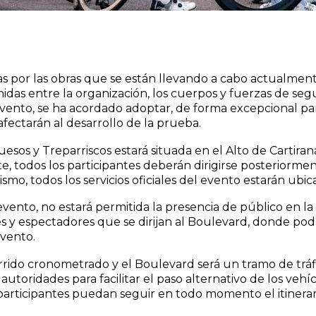
das por las obras que se están llevando a cabo actualmente
das entre la organización, los cuerpos y fuerzas de segu
l evento, se ha acordado adoptar, de forma excepcional pa
afectarán al desarrollo de la prueba.
sos y Treparriscos estará situada en el Alto de Cartirana
 todos los participantes deberán dirigirse posteriormen
ismo, todos los servicios oficiales del evento estarán ubi
vento, no estará permitida la presencia de público en la
s y espectadores que se dirijan al Boulevard, donde podr
evento.
rido cronometrado y el Boulevard será un tramo de tráfic
toridades para facilitar el paso alternativo de los vehíc
articipantes puedan seguir en todo momento el itinerari