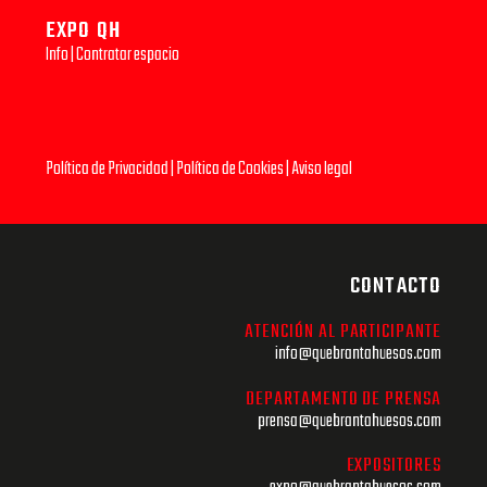
EXPO QH
Info
|
Contratar espacio
Política de Privacidad
|
Política de Cookies
|
Aviso legal
CONTACTO
ATENCIÓN AL PARTICIPANTE
info@quebrantahuesos.com
DEPARTAMENTO DE PRENSA
prensa@quebrantahuesos.com
EXPOSITORES