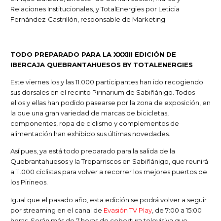
Relaciones Institucionales, y TotalEnergies por Leticia
Fernández-Castrillón, responsable de Marketing.
TODO PREPARADO PARA LA XXXIII EDICIÓN DE
IBERCAJA QUEBRANTAHUESOS BY TOTALENERGIES
Este viernes los y las 11.000 participantes han ido recogiendo
sus dorsales en el recinto Pirinarium de Sabiñánigo. Todos
ellos y ellas han podido pasearse por la zona de exposición, en
la que una gran variedad de marcas de bicicletas,
componentes, ropa de ciclismo y complementos de
alimentación han exhibido sus últimas novedades.
Así pues, ya está todo preparado para la salida de la
Quebrantahuesos y la Treparriscos en Sabiñánigo, que reunirá
a 11.000 ciclistas para volver a recorrer los mejores puertos de
los Pirineos.
Igual que el pasado año, esta edición se podrá volver a seguir
por streaming en el canal de
Evasión TV Play
, de 7:00 a 15:00
horas. Serán más de 7 horas de cobertura televisiva que