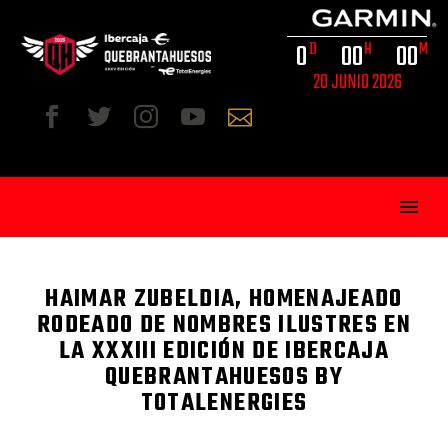
0
0
0
0
0
D
H
M
20 JUNIO 2026
HAIMAR ZUBELDIA, HOMENAJEADO
RODEADO DE NOMBRES ILUSTRES EN
LA XXXIII EDICIÓN DE IBERCAJA
ESP
QUEBRANTAHUESOS BY
TOTALENERGIES