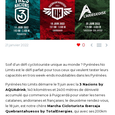



0
21 janvier 2022
Soif d’un défi cyclotouriste unique au monde ? Pyrénées No
Limits est le défi parfait pour tous ceux qui veulent tester leurs
capacités en trois week-ends inoubliables dans les Pyrénées.
Pyrénées No Limits démarre le 11 juin avec la
3 Nacions by
AQUAdrink
, 140 kilomètres et 2400 mètres de dénivelé
accumulé qui commence à Puigcerdá pour visiter les terres
catalanes, andorranes et françaises; le deuxième rendez-vous,
le 18 juin, est notre chère
Marcha Cicloturista Ibercaja
Quebrantahuesos by TotalEnergies
, qui avec ses 200km