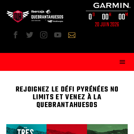
0
0
0
0
0
D
H
M
20 JUIN 2026
REJOIGNEZ LE DÉFI PYRÉNÉES NO
LIMITS ET VENEZ À LA
QUEBRANTAHUESOS
FRA