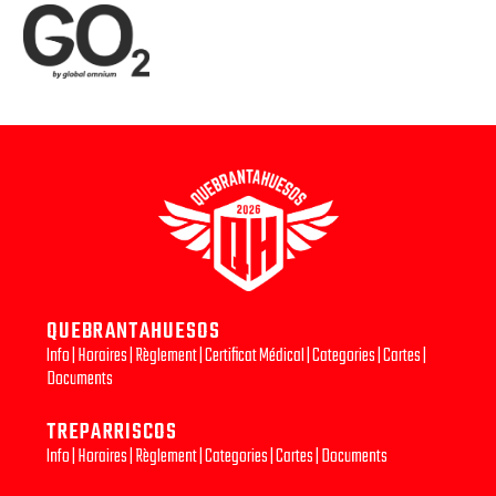
QUEBRANTAHUESOS
Info
|
Horaires
|
Règlement
|
Certificat Médical
|
Categories
|
Cartes
|
Documents
TREPARRISCOS
Info
|
Horaires
|
Règlement
|
Categories
|
Cartes
|
Documents