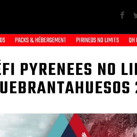
OS
PACKS & HÉBERGEMENT
PIRINEOS NO LIMITS
QH 
ÉFI PYRENEES NO LI
QUEBRANTAHUESOS 