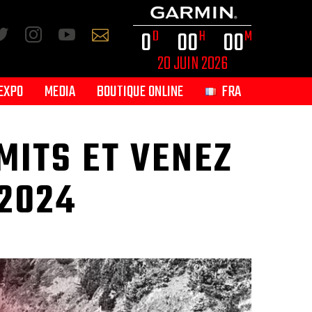
0
0
0
0
0
D
H
M
20 JUIN 2026
EXPO
MEDIA
BOUTIQUE ONLINE
FRA
MITS ET VENEZ
2024