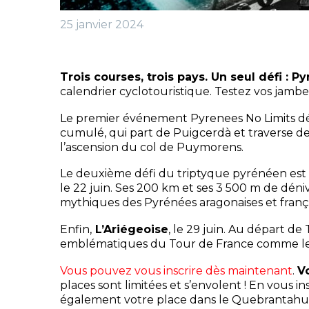
25 janvier 2024
Trois courses, trois pays. Un seul défi : P
calendrier cyclotouristique. Testez vos jamb
Le premier événement Pyrenees No Limits déb
cumulé, qui part de Puigcerdà et traverse des
l’ascension du col de Puymorens.
Le deuxième défi du triptyque pyrénéen es
le 22 juin. Ses 200 km et ses 3 500 m de dé
mythiques des Pyrénées aragonaises et frança
Enfin,
L’Ariégeoise
, le 29 juin. Au départ d
emblématiques du Tour de France comme le s
Vous pouvez vous inscrire dès maintenant
.
V
places sont limitées et s’envolent ! En vous i
également votre place dans le Quebrantahue