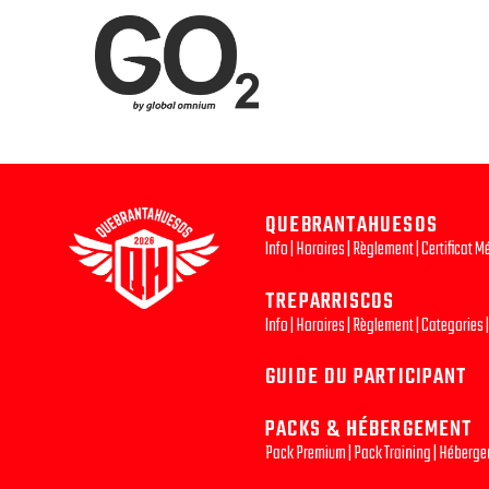
QUEBRANTAHUESOS
Info
|
Horaires
|
Règlement
|
Certificat M
TREPARRISCOS
Info
|
Horaires
|
Règlement
|
Categories
GUIDE DU PARTICIPANT
PACKS & HÉBERGEMENT
Pack Premium
|
Pack Training
|
Héberge