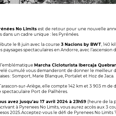
yrénées No Limits
est de retour pour une nouvelle année
es dans un cadre unique : les Pyrénées.
ute le 8 juin avec la course
3 Nacions by BWT
, 140 k
 paysages spectaculaires en Andorre, avec l’ascension du
t l’emblématique
Marcha Cicloturista Ibercaja Quebra
nivelé cumulé vous demanderont de donner le meilleur 
ises : Somport, Marie Blanque, Portalet et Hoz de Jaca.
e Tarascon-sur-Ariège, elle compte 142 km et 3 903 m de 
pectaculaire Port de Pailhères.
ous avez jusqu’au 17 avril 2024 à 23h59
(heure de la p
nscrivant à Pyrenees No Limits, vous aurez accès aux 3 cou
sos 2025.Acceptez-vous le défi de Pyrenees No Limits 