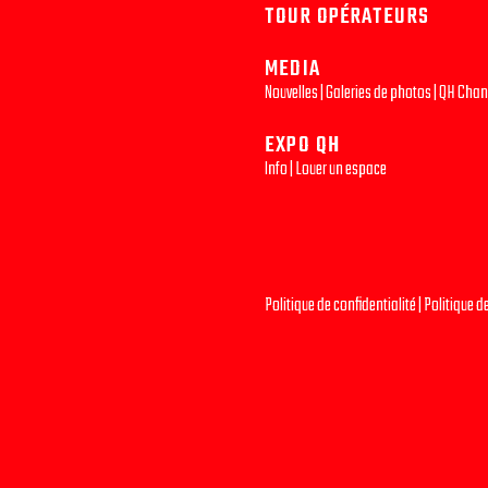
TOUR OPÉRATEURS
MEDIA
Nouvelles
|
Galeries de photos
|
QH Chan
EXPO QH
Info
|
Louer un espace
Politique de confidentialité
|
Politique d