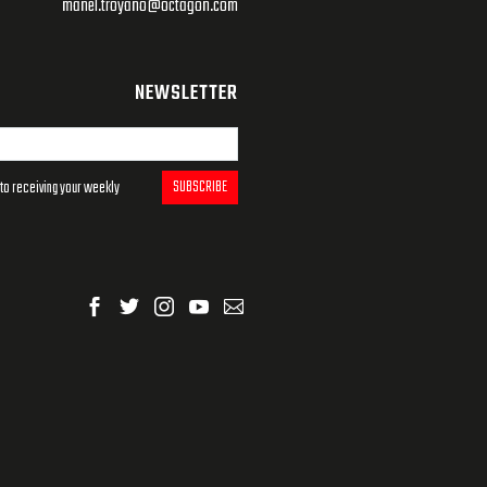
manel.troyano@octagon.com
NEWSLETTER
SUBSCRIBE
to receiving your weekly