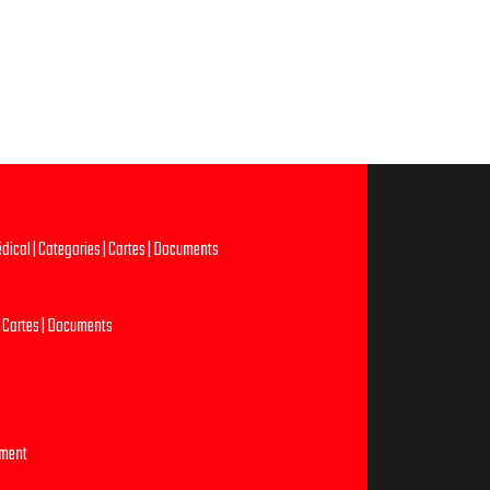
édical
|
Categories
|
Cartes
|
Documents
|
Cartes
|
Documents
ment