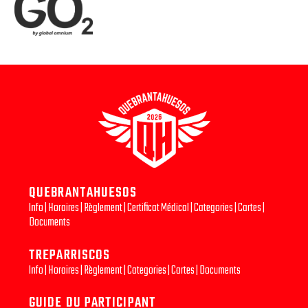
QUEBRANTAHUESOS
Info
|
Horaires
|
Règlement
|
Certificat Médical
|
Categories
|
Cartes
|
Documents
TREPARRISCOS
Info
|
Horaires
|
Règlement
|
Categories
|
Cartes
|
Documents
GUIDE DU PARTICIPANT