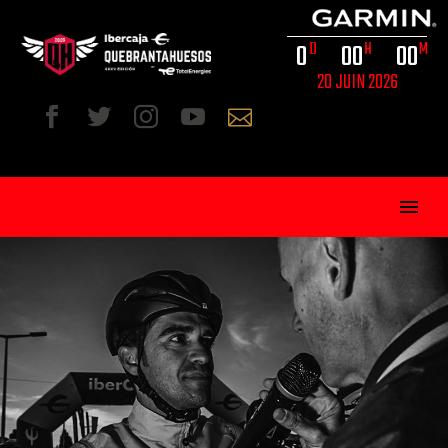
0
0
0
0
0
D
H
M
20 JUIN 2026
FRA