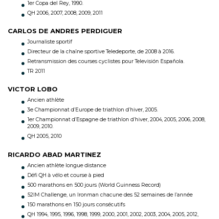
1er Copa del Rey, 1990.
QH 2006, 2007, 2008, 2009, 2011
CARLOS DE ANDRES PERDIGUER
Journaliste sportif
Directeur de la chaîne sportive Teledeporte, de 2008 à 2016.
Retransmission des courses cyclistes pour Televisión Española.
TR 2011
VICTOR LOBO
Ancien athlète
3e Championnat d’Europe de triathlon d’hiver, 2005.
1er Championnat d’Espagne de triathlon d’hiver, 2004, 2005, 2006, 2008,
2009, 2010.
QH 2005, 2010
RICARDO ABAD MARTINEZ
Ancien athlète longue distance
Défi QH à vélo et course à pied
500 marathons en 500 jours (World Guinness Record)
52IM Challenge, un Ironman chacune des 52 semaines de l’année
150 marathons en 150 jours consécutifs
QH 1994, 1995, 1996, 1998, 1999, 2000, 2001, 2002, 2003, 2004, 2005, 2012,