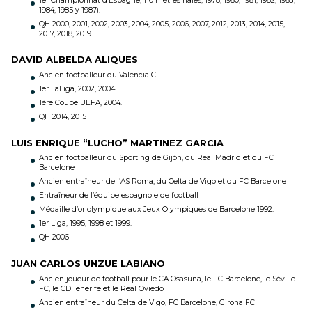
1er Championnat d’Espagne, 110 mètres haies, 1978, 1980, 1981, 1982, 1983,
1984, 1985 y 1987).
QH 2000, 2001, 2002, 2003, 2004, 2005, 2006, 2007, 2012, 2013, 2014, 2015,
2017, 2018, 2019.
DAVID ALBELDA ALIQUES
Ancien footballeur du Valencia CF
1er LaLiga, 2002, 2004.
1ère Coupe UEFA, 2004.
QH 2014, 2015
LUIS ENRIQUE “LUCHO” MARTINEZ GARCIA
Ancien footballeur du Sporting de Gijón, du Real Madrid et du FC
Barcelone
Ancien entraîneur de l’AS Roma, du Celta de Vigo et du FC Barcelone
Entraîneur de l’équipe espagnole de football
Médaille d’or olympique aux Jeux Olympiques de Barcelone 1992.
1er Liga, 1995, 1998 et 1999.
QH 2006
JUAN CARLOS UNZUE LABIANO
Ancien joueur de football pour le CA Osasuna, le FC Barcelone, le Séville
FC, le CD Tenerife et le Real Oviedo
Ancien entraîneur du Celta de Vigo, FC Barcelone, Girona FC